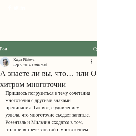
ProTranscreation
Where language comes alive
Post
Katya Filatova
Sep 6, 2014
1 min read
А знаете ли вы, что… или О
хитром многоточии
Пришлось погрузиться в тему сочетания 
многоточия с другими знаками 
препинания. Так вот, с удивлением 
узнала, что многоточие съедает запятые. 
Розенталь и Мильчин сходятся в том, 
что при встрече запятой с многоточием 