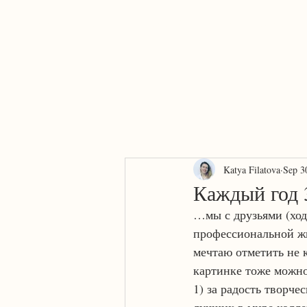
Home
About
AI or human?
Services
Contact
Katya Filatova
Sep 3
Каждый год 
…мы с друзьями (ход
профессиональной жи
мечтаю отметить не к
картинке тоже можно
1) за радость творче