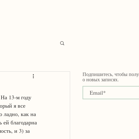
katya.filatova@gmail.com
Подпишитесь, чтобы полу
о новых записях.
На 13-м году 
орый я все 
 ладно, как на 
 ей благодарна 
сть, и 3) за 