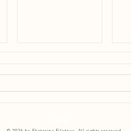
Righ
Как м
Палаж
своей
предл
очень
Очень долгожданный
UTICamp-2021
© 2026 by Ekaterina Filatova
. All rights reserved.