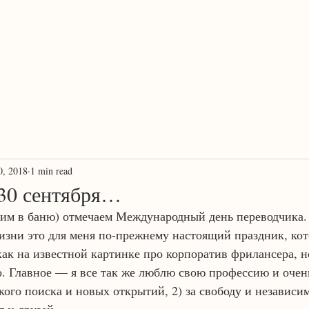
ProTranscreation
Where language comes alive
0, 2018
1 min read
30 сентября…
им в баню) отмечаем Международный день переводчика. 
зни это для меня по-прежнему настоящий праздник, кот
ак на известной картинке про корпоратив фрилансера, но
. Главное — я все так же люблю свою профессию и очень
ского поиска и новых открытий, 2) за свободу и независимо