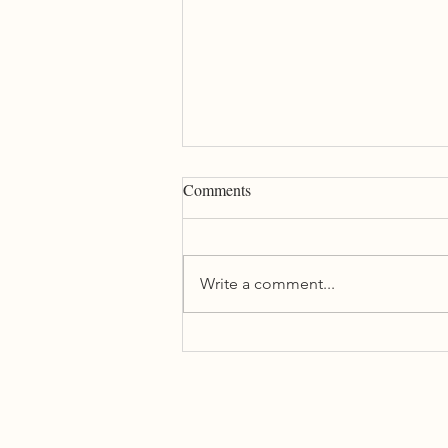
Comments
Write a comment...
MT in Transcreation: Friend or
Foe?