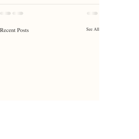
Recent Posts
See All
Right and Wrong