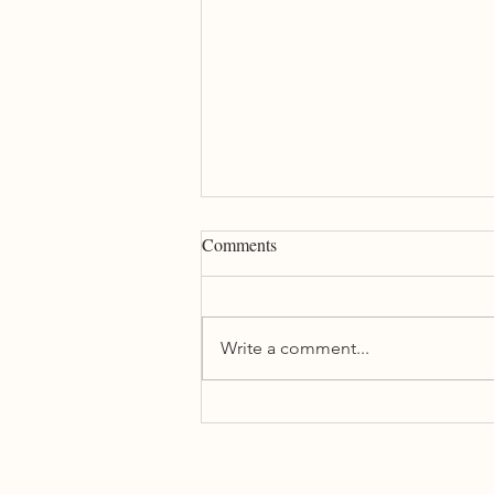
Comments
Write a comment...
MT in Transcreation: Friend or
Foe?