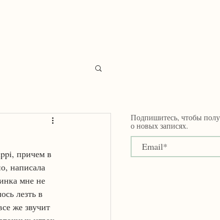
katya.filatova@gmail.com
Подпишитесь, чтобы полу
о новых записях.
ppi, причем в 
но, написала 
тинка мне не 
ось лезть в 
все же звучит 