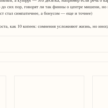
menen, а kymppi — это десятка, например если речь о ка
 до сих пор, говорят ли так финны о центре мишени, но в
кст стал симпатичнее, а бонусом — еще и точнее)
оста, как 10 копеек: сомнения усложняют жизнь, но иног