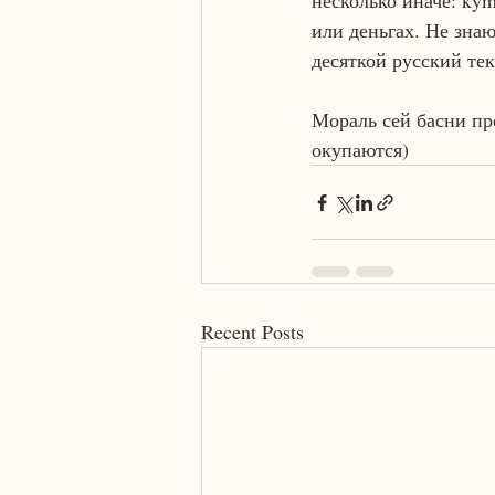
несколько иначе: kym
или деньгах. Не знаю
десяткой русский те
Мораль сей басни пр
окупаются)
Recent Posts