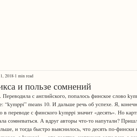
ProTranscreation
Where language comes alive
1, 2018
1 min read
икса и пользе сомнений
 Переводила с английского, попалось финское слово kym
е: “kymppi” means 10. И дальше речь об успехе. Я, конеч
то в переводе с финского kymppi значит «десять». Но кар
ала сомневаться. А вдруг авторы что-то напутали? Пришл
льше, и тогда быстро выяснилось, что десять по-фински 