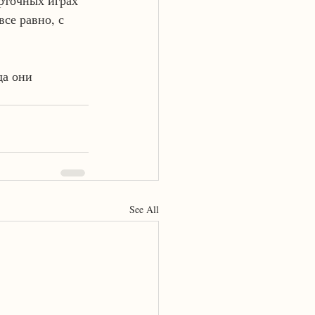
рточных играх 
се равно, с 
да они 
See All