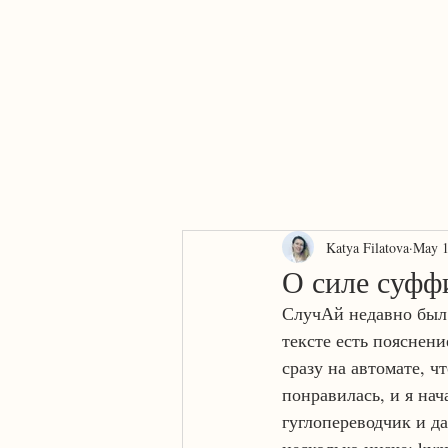
Home
About
AI or human?
Services
Contact
Katya Filatova
May 1
О силе суфф
СлучАй недавно был.
тексте есть пояснени
сразу на автомате, ч
понравилась, и я нач
гуглопереводчик и да