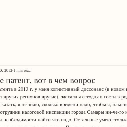
ProTranscreation
Where language comes alive
3, 2012
1 min read
е патент, вот в чем вопрос
тента в 2013 г. у меня когнитивный диссонанс (в новом 
из других регионов другие), заехала я сегодня в гости в р
азать, я не знаю, сколько времени надо, чтобы я, наконе
сотрудник налоговой инспекции города Самары ни-че-го н
необходимости найти что надо. Остальные умеют тольк