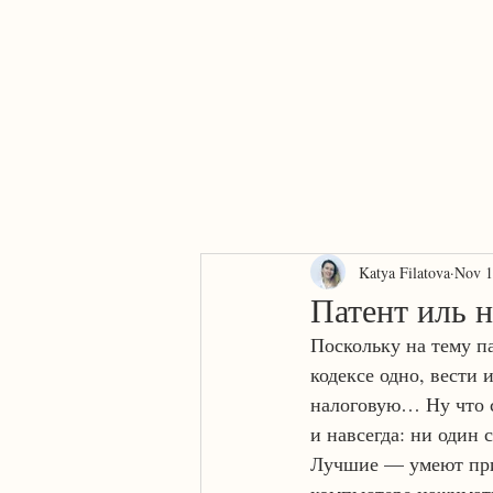
Home
About
AI or human?
Services
Contact
Katya Filatova
Nov 1
Патент иль н
Поскольку на тему па
кодексе одно, вести 
налоговую… Ну что ск
и навсегда: ни один 
Лучшие — умеют при 