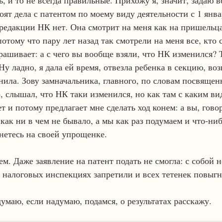
 и то не всегда правильные. Прихожу я, значит, задаю в
оят дела с патентом по моему виду деятельности с 1 январ
редакции НК нет. Она смотрит на меня как на пришельца 
отому что пару лет назад так смотрели на меня все, кто
рашивает: а с чего вы вообще взяли, что НК изменился? 
Ну ладно, я дала ей время, отвезла ребенка в секцию, во
нила. Зову замначальника, главного, по словам посвящен
о, слышал, что НК таки изменился, но как там с каким ви
ет и потому предлагает мне сделать ход конем: а вы, гово
 как ни в чем не бывало, а мы как раз подумаем и что-ниб
анетесь на своей упрощенке.
чем. Даже заявление на патент подать не смогла: с собой н
 налоговых инспекциях запретили и всех тетенек повыгн
умаю, если надумаю, подамся, о результатах расскажу.