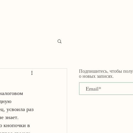
katya.filatova@gmail.com
Подпишитесь, чтобы полу
о новых записях.
налоговом 
одную 
ц, усвоила раз 
е знает. 
о кнопочки в 