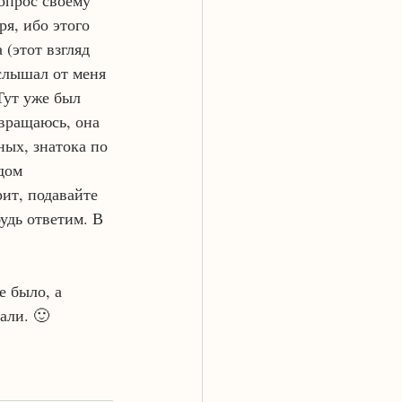
опрос своему 
я, ибо этого 
(этот взгляд 
 слышал от меня 
Тут уже был 
звращаюсь, она 
ных, знатока по 
дом 
рит, подавайте 
удь ответим. В 
е было, а 
али. 🙂