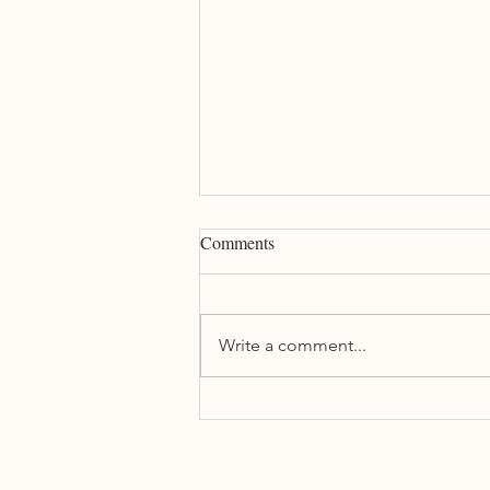
Comments
Write a comment...
MT in Transcreation: Friend or
Foe?