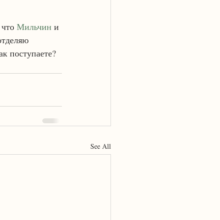
 что 
Мильчин
 и 
отделяю 
ак поступаете?
See All