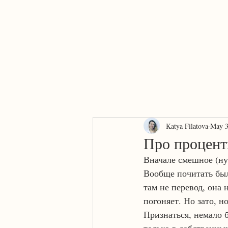
Home
About
AI or human?
Services
Contact
Katya Filatova
May 3
Про процен
Вначале смешное (ну,
Вообще почитать был
там не перевод, она
погоняет. Но зато, н
Признаться, немало б