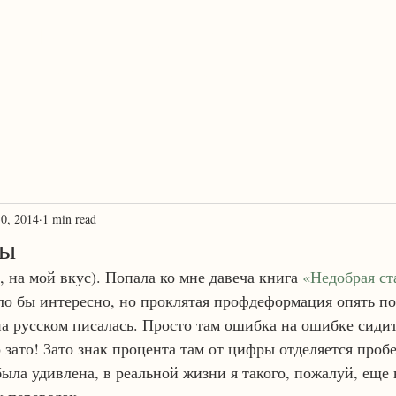
ProTranscreation
Where language comes alive
0, 2014
1 min read
ты
 на мой вкус). Попала ко мне давеча книга 
«Недобрая ст
о бы интересно, но проклятая профдеформация опять по
 на русском писалась. Просто там ошибка на ошибке сиди
о зато! Зато знак процента там от цифры отделяется пробе
ыла удивлена, в реальной жизни я такого, пожалуй, еще 