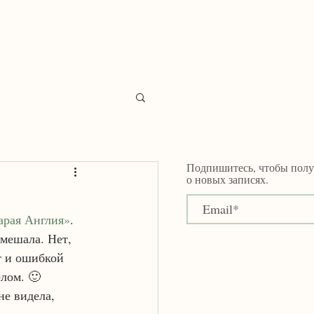
katya.filatova@gmail.com
Подпишитесь, чтобы полу
о новых записях.
арая Англия»
. 
мешала. Нет, 
т и ошибкой 
лом. 🙂 
не видела, 