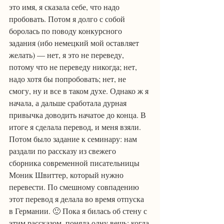
это имя, я сказала себе, что надо 
пробовать. Потом я долго с собой 
боролась по поводу конкурсного 
задания (ибо немецкий мой оставляет 
желать) — нет, я это не переведу, 
потому что не переведу никогда; нет, 
надо хотя бы попробовать; нет, не 
смогу, ну и все в таком духе. Однако ж я 
начала, а дальше сработала дурная 
привычка доводить начатое до конца. В 
итоге я сделала перевод, и меня взяли. 
Потом было задание к семинару: нам 
раздали по рассказу из свежего 
сборника современной писательницы 
Моник Швиттер, который нужно 
перевести. По смешному совпадению 
этот перевод я делала во время отпуска 
в Германии. 🙂 Пока я билась об стену с 
этим рассказом, поняла одну вещь: когда 