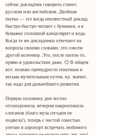
сейчас докладчик говорить станет, 
русском или английском. Двойная 
пытка — это когда неизвестный доклад 
быстро-быстро читают с бумажки, а в 
бумажке сплошной канцелярит и вода. 
Когда те же докладчики отвечают на 
вопросы своими словами, это совсем 
другой коленкор. Это, после пыток-то, 
прямо в удовольствие даже. 🙂 В общем 
вот, познаю премудрости опытным и 
весьма мучительным путем, ну, значит, 
так надо для дальнейшего развития.
Первую половину дня честно 
отсинхронила, вечером накреативила 
слоганов (благо муза сегодня не 
подвела!), теперь с чистой совестью 
улетаю в аэропорт встречать любимого 
друга, которого не видела пять лет, ура! 