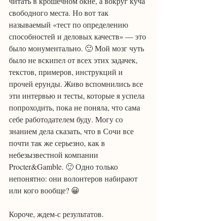
читать в крошечном окне, а вокруг куча 
свободного места. Но вот так 
называемый «тест по определению 
способностей и деловых качеств» — это 
было монументально. 🙂 Мой мозг чуть 
было не вскипел от всех этих задачек, 
текстов, примеров, инструкций и 
прочей ерунды. Живо вспомнились все 
эти интервью и тесты, которые я успела 
попроходить, пока не поняла, что сама 
себе работодателем буду. Могу со 
знанием дела сказать, что в Сочи все 
почти так же серьезно, как в 
небезызвестной компании 
Procter&Gamble. 🙂 Одно только 
непонятно: они волонтеров набирают 
или кого вообще? 😀
Короче, ждем-с результатов.