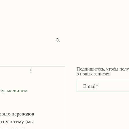
katya.filatova@gmail.com
Подпишитесь, чтобы полу
о новых записях.
Булькевичем
овых переводов 
ртную тему (мы 