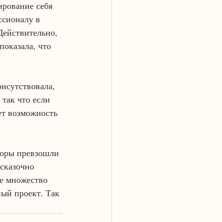
ирование себя 
ссионалу в 
Действительно, 
показала, что 
рисутствовала, 
 так что если 
ет возможность 
торы превзошли 
 сказочно 
ое множество 
ый проект. Так 