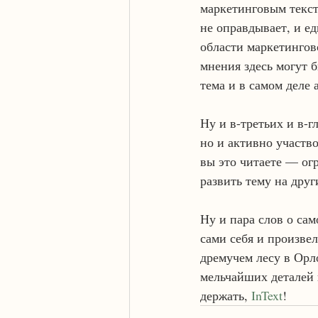
маркетинговым тексто
не оправдывает, и е
области маркетингов
мнения здесь могут б
тема и в самом деле 
Ну и в-третьих и в-г
но и активно участво
вы это читаете — огр
развить тему на дру
Ну и пара слов о са
сами себя и произвел
дремучем лесу в Орл
мельчайших деталей 
держать, 
InText
!