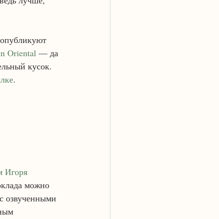
 ведь лучше, 
 опубликуют 
n Oriental
 — да 
ельный кусок. 
ылке
. 
м Игоря 
оклада можно 
 с озвученными 
ным 