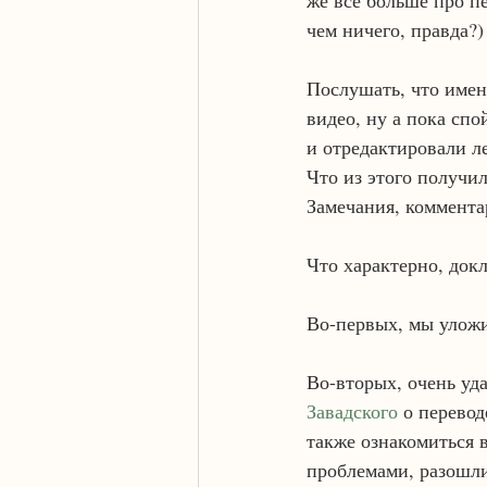
же всё больше про пе
чем ничего, правда?)
Послушать, что имен
видео, ну а пока спо
и отредактировали л
Что из этого получи
Замечания, коммента
Что характерно, докл
Во-первых, мы уложи
Во-вторых, очень уда
Завадского
 о перево
также ознакомиться в
проблемами, разошли