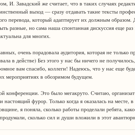
м, И. Завадский же считает, что в таких случаях редакт
динственный выход — сразу отдавать такие тексты профе
ого перевода, который адаптирует их должным образом. 
ыть разные, но сама наша спонтанная дискуссия еще раз 
актуальна для многих.
лавных, очень порадовала аудитория, которая не только п
вала в действе) Без этого у нас бы ничего не получилось,
омное вам спасибо, коллеги! Надеюсь, что у нас еще буд
гих мероприятиях в обозримом будущем.
мой конференции. Это было мегакруто. Считаю, организа
и настоящий фурор. Только когда я оказалась на месте, в
овщине, я поняла, сколько работы проделали ребята, как
продумали, сколько сил и души вложили в этот авантюрн