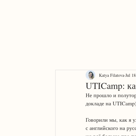
Home
About
AI or human?
Services
Contact
Katya Filatova
Jul 18
UTICamp: ка
Не прошло и полутора
докладе на UTICamp
Говорили мы, как я 
с английского на ру