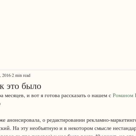
ProTranscreation
Where language comes alive
, 2016
2 min read
к это было
 месяцев, и вот я готова рассказать о нашем с 
Романом 
)
уже анонсировала, о редактировании рекламно-маркетинг
сский. На эту необъятную и в некотором смысле нестанда