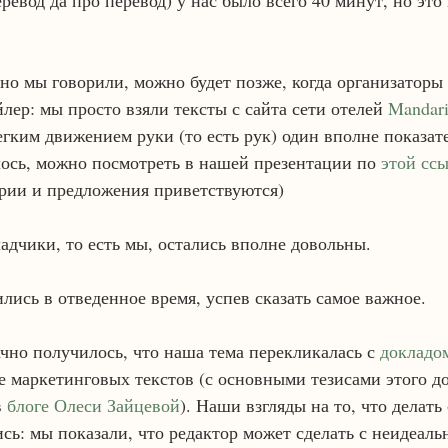
ревод да про перевод) у нас было всего 40 минут, но это
но мы говорили, можно будет позже, когда организаторы
йлер: мы просто взяли тексты с сайта сети отелей 
Mandari
егким движением руки (то есть рук) один вполне показат
лось, можно посмотреть в нашей презентации по 
этой сс
рии и предложения приветствуются)
адчики, то есть мы, остались вполне довольны.
лись в отведенное время, успев сказать самое важное.
чно получилось, что наша тема перекликалась с 
докладо
де маркетинговых текстов (с основными тезисами этого д
 
блоге Олеси Зайцевой
). Наши взгляды на то, что делать
сь: мы показали, что редактор может сделать с неидеаль